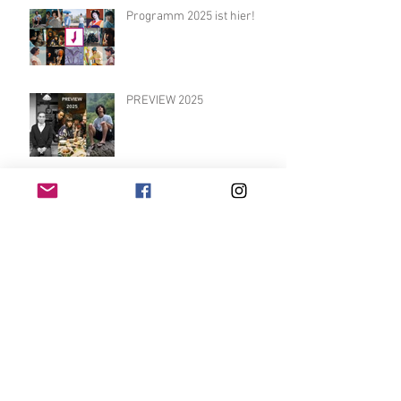
Programm 2025 ist hier!
PREVIEW 2025
チケット情報
９月２４日からチケット専用
Web
サイト、又は
劇場窓口でご予約・ご購入いただけます。ご鑑
賞当日の上映開始３０分前までに、窓口にて予
約番号とお引換えください。
映画祭期間中、劇場窓口は、初回上映開始時間
の１時間前からの営業となっております。
全席自由席
■料金案内
通常料金 一般：１０.５０€