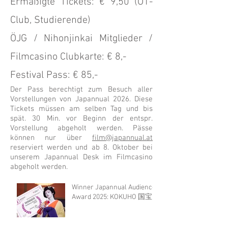
Ermäßigte Tickets: € 9,50 (Ö1-
Club, Studierende)
ÖJG / Nihonjinkai Mitglieder /
Filmcasino Clubkarte: € 8,-
Festival Pass: € 85,-
Der Pass berechtigt zum Besuch
aller
Vorstellungen von Japannual 2026. Diese
Tickets müssen am selben Tag und bis
spät. 30 Min. vor Beginn der entspr.
Vorstellung abgeholt werden. Pässe
können nur über
film@japannual.at
reserviert werden und ab 8
. Oktober bei
unserem Japannual Desk im Filmcasino
abgeholt werden.
Winner Japannual Audience
Award 2025: KOKUHO 国宝