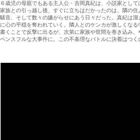
６歳児の母親でもある主人公・吉岡真紀は、小説家として
家族との引っ越し後、すぐに立ちはだかったのは、隣の住
騒音、そして数々の嫌がらせにあう日々だった。真紀は溜
に心の平穏を奪われていく。隣人とのケンカが激しくなる
書くことで反撃に出るが、次第に家族や世間を巻き込み、
ペンスフルな大事件に。この不条理なバトルに決着はつく