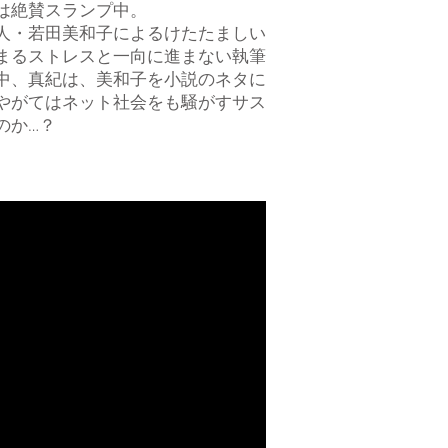
は絶賛スランプ中。
人・若田美和子によるけたたましい
まるストレスと一向に進まない執筆
中、真紀は、美和子を小説のネタに
やがてはネット社会をも騒がすサス
のか…？