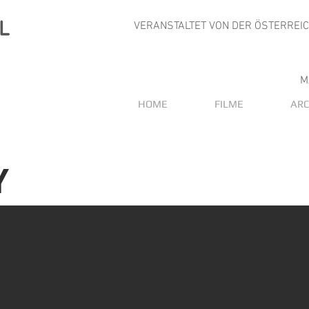
VERANSTALTET VON DER ÖSTERREI
M
HOME
FILME
ARC
Y