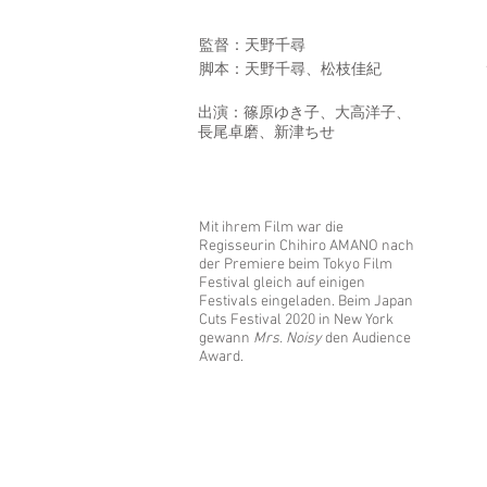
監督：天野千尋
脚本：天野千尋、松枝佳紀
出演：篠原ゆき子、大高洋子、
長尾卓磨、新津ちせ
Mit ihrem Film war die
Regisseurin Chihiro AMANO nach
der Premiere beim Tokyo Film
Festival gleich auf einigen
Festivals eingeladen. Beim Japan
Cuts Festival 2020 in New York
gewann
Mrs. Noisy
den Audience
Award.