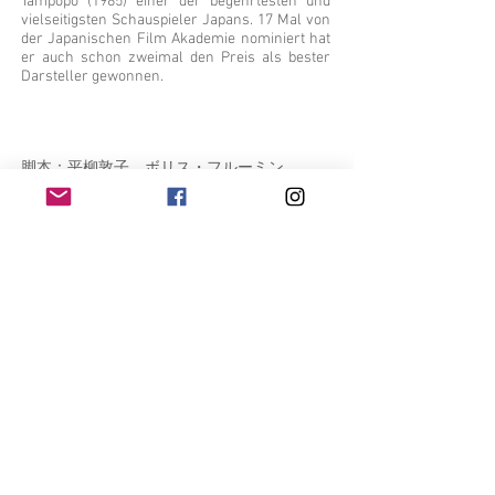
Tampopo (1985) einer der begehrtesten und
vielseitigsten Schauspieler Japans. 17 Mal von
der Japanischen Film Akademie nominiert hat
er auch schon zweimal den Preis als bester
Darsteller gewonnen.
脚本：平柳敦子、ボリス・フルーミン
監督：平柳敦子
出演：寺島しのぶ、
ジョシュ・ハートネット、
南果歩、役所広司、
忽那 汐里
孤独な一人のOLが、英会話教室のアメリカ
人講師との出会いをきっかけに、新しい生き
方へと、一歩を踏み出していく。
平凡な刺激のない毎日を過ごす43歳のOL・
節子（寺島しのぶ）は、姪の美花（忽那汐
里）の頼みで、彼女の変わりに、怪しげな英
会話学校の授業を受けることになる。そこで
金髪のかつらとルーシーという名前を与えら