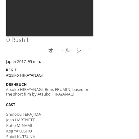
Ō Rūshī!
オー・ルーシー！
Japan 2017, 95 min.
REGIE
Atsuko HIRAYANAGI
DREHBUCH
Atsuko HIRAYANAGI, Boris FRUMIN, based on
the short film by Atsuko HIRAYANAGI
CAST
Shinobu TERAJIMA
Josh HARTNETT
Kaho MINAMI
Kōji YAKUSHO
Shioli KUTSUNA