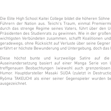
Die Elite High School Kaitei College bildet die höheren Söhne
Führern der Nation aus. Teiichi’s Traum, einmal Premiermi
durch das strenge Regime seines Vaters, führt über den 
Präsidenten des Studienrats zu gewinnen. Wie in der großen P
wichtigsten Verbündeten zusammen, schafft Koalitionen un
geradewegs, ohne Rücksicht auf Verluste über seine Gegne
erfährt er höchste Bewunderung und Untergebung, doch das I
Diese höchst bunte und kurzweilige Satire auf die 
Auseinandersetzung basiert auf einer Manga Serie von
treffgenauen Beobachtungen (wiewohl auch grenzenlose
Humor. Hauptdarsteller Masaki SUDA (zuletzt in Destruct
Ryōma TAKEUCHI als einer seiner Gegenspieler wurden bei
ausgezeichnet.