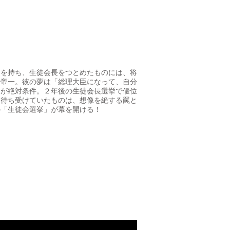
ネを持ち、生徒会長をつとめたものには、将
場帝一。彼の夢は「総理大臣になって、自分
とが絶対条件。２年後の生徒会長選挙で優位
。待ち受けていたものは、想像を絶する罠と
の「生徒会選挙」が幕を開ける！