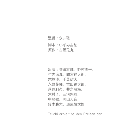
監督：永井聡
脚本：いずみ吉紘
原作：古屋兎丸
出演：菅田将暉、野村周平、
竹内涼真、間宮祥太朗、
志尊淳、千葉雄大、
永野芽郁、吉田鋼太郎、
萩原利久、井之脇海、
木村了、三河悠冴、
中崎敏、岡山天音、
鈴木勝大、遊屋慎太郎
Teiichi erhielt bei den Preisen der