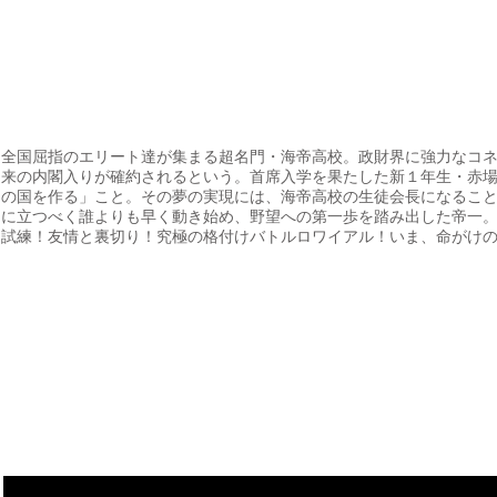
全国屈指のエリート達が集まる超名門・海帝高校。政財界に強力なコ
来の内閣入りが確約されるという。首席入学を果たした新１年生・赤
の国を作る」こと。その夢の実現には、海帝高校の生徒会長になるこ
に立つべく誰よりも早く動き始め、野望への第一歩を踏み出した帝一
試練！友情と裏切り！究極の格付けバトルロワイアル！いま、命がけ