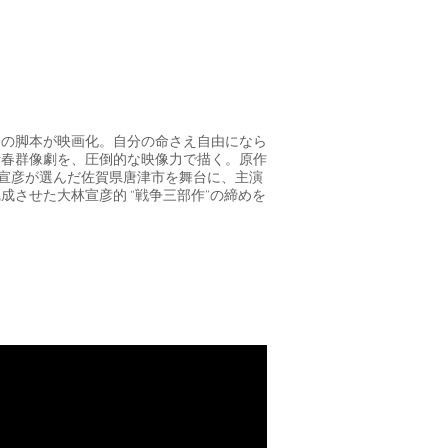
幻の脚本が映画化。自分の命さえ自由になら
青春群像劇を、圧倒的な映像力で描く。原作
林宣彦が選んだ佐賀県唐津市を舞台に、主演
させた大林宣彦的 “戦争三部作”の締めを