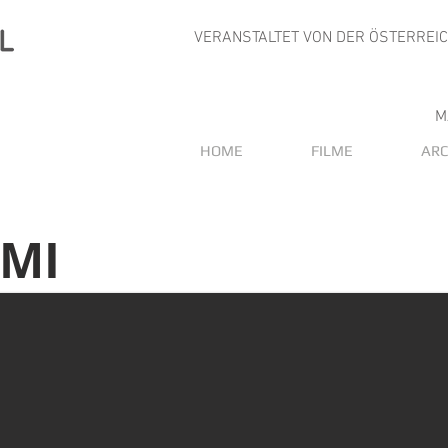
VERANSTALTET VON DER ÖSTERREI
M
HOME
FILME
ARC
MI