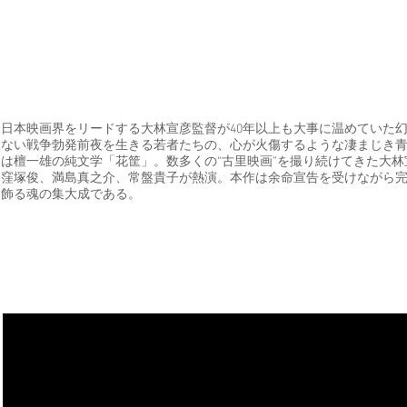
日本映画界をリードする大林宣彦監督が40年以上も大事に温めていた
ない戦争勃発前夜を生きる若者たちの、心が火傷するような凄まじき
は檀一雄の純文学「花筐」。数多くの“古里映画”を撮り続けてきた大
窪塚俊、満島真之介、常盤貴子が熱演。本作は余命宣告を受けながら完成
飾る魂の集大成である。