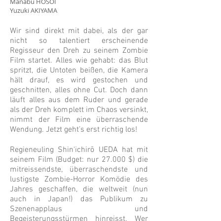
Manabu HOSOI
Yuzuki AKIYAMA
Wir sind direkt mit dabei, als der gar
nicht so talentiert erscheinende
Regisseur den Dreh zu seinem Zombie
Film startet. Alles wie gehabt: das Blut
spritzt, die Untoten beißen, die Kamera
hält drauf, es wird gestochen und
geschnitten, alles ohne Cut. Doch dann
läuft alles aus dem Ruder und gerade
als der Dreh komplett im Chaos versinkt,
nimmt der Film eine überraschende
Wendung. Jetzt geht’s erst richtig los!
Regieneuling Shin'ichirō UEDA hat mit
seinem Film (Budget: nur 27.000 $) die
mitreissendste, überraschendste und
lustigste Zombie-Horror Komödie des
Jahres geschaffen, die weltweit (nun
auch in Japan!) das Publikum zu
Szenenapplaus und
Begeisterungsstürmen hinreisst. Wer