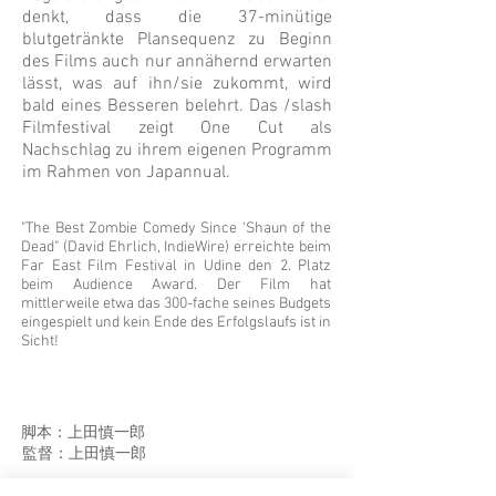
denkt, dass die 37-minütige
blutgetränkte Plansequenz zu Beginn
des Films auch nur annähernd erwarten
lässt, was auf ihn/sie zukommt, wird
bald eines Besseren belehrt. Das /slash
Filmfestival zeigt One Cut als
Nachschlag zu ihrem eigenen Programm
im Rahmen von Japannual.
"The Best Zombie Comedy Since ‘Shaun of the
Dead" (David Ehrlich, IndieWire) erreichte beim
Far East Film Festival in Udine den 2. Platz
beim Audience Award. Der Film hat
mittlerweile etwa das 300-fache seines Budgets
eingespielt und kein Ende des Erfolgslaufs ist in
Sicht!
脚本：上田慎一郎
監督：上田慎一郎