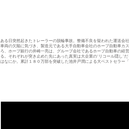
ある日突然起きたトレーラーの脱輪事故。整備不良を疑われた運送会
車両の欠陥に気づき、製造元である大手自動車会社のホープ自動車カ
ろ、ホープ銀行の井崎一亮は、グループ会社であるホープ自動車の経
る。それぞれが突き止めた先にあった真実は大企業の“リコール隠し”
はなにか。累計１８０万部を突破した池井戸潤による大ベストセラー