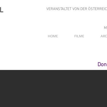
VERANSTALTET VON DER ÖSTERREI
M
HOME
FILME
ARC
Don