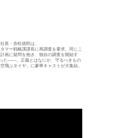
社社長・赤松徳郎は、
スタマー戦略課課長に再調査を要求。同じこ
営計画に疑問を抱き、独自の調査を開始す
だった――。正義とはなにか、守るべきもの
「空飛ぶタイヤ」に豪華キャストが大集結。