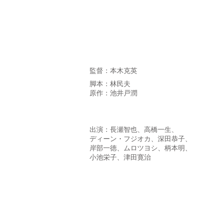
監督：本木克英
脚本：林民夫
原作：池井戸潤
出演：長瀬智也、高橋一生、
ディーン・フジオカ、深田恭子、
岸部一徳、ムロツヨシ、柄本明、
小池栄子、津田寛治