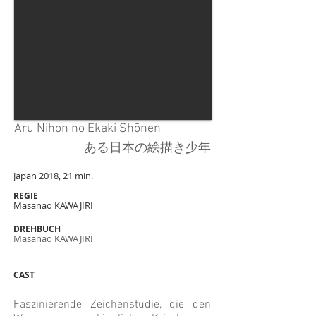
Aru Nihon no Ekaki Shōnen
ある日本の絵描き少年
Japan 2018, 21 min.
RE
GIE
Masanao KAWAJIRI
DREHBUCH
Masanao KAWAJIRI
CAST
Faszinierende Zeichenstudie, die den