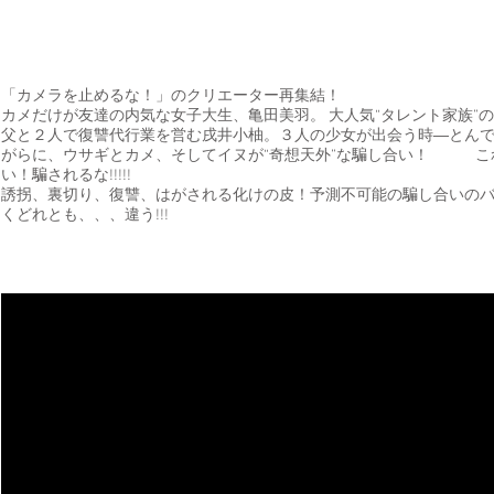
「カメラを止めるな！」のクリエーター再集結！
カメだけが友達の内気な女子大生、亀田美羽。 大人気“タレント家族”
父と２人で復讐代行業を営む戌井小柚。３人の少女が出会う時―とん
がらに、ウサギとカメ、そしてイヌが“奇想天外”な騙し合い！ こ
い！騙されるな!!!!!
誘拐、裏切り、復讐、はがされる化けの皮！予測不可能の騙し合いの
くどれとも、、、違う!!!