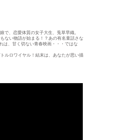
の娘で、恋愛体質の女子大生、兎草早織。
でもない物語が始まる！？あの有名童話さな
れは、甘く切ない青春映画・・・ではな
バトルロワイヤル！結末は、あなたが思い描