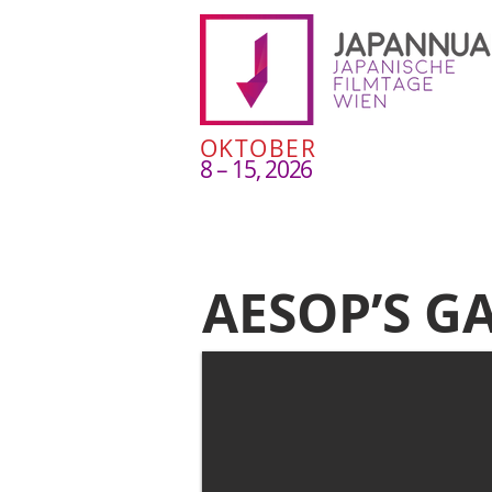
OKTOBER
8 – 15, 2026
AESOP’S G