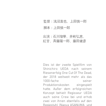
監督：浅沼直也、上田慎一郎
脚本：上田慎一郎
出演：石川瑠華、井桁弘恵、
紅甘、斉藤陽一郎、藤田健彦
Dies ist der zweite Spielfilm von
Shinichiro UEDA nach seinem
Riesenerfolg One Cut Of The Dead,
der 2018 weltweit mehr als das
1000-fache seiner
Produktionskosten eingespielt
hatte. Außer dem erfolgreichen
Konzept behielt Regisseur UEDA
auch seine Crew bei und erhob
zwei von ihnen ebenfalls auf den
Regiestuhl (Naoya ASANUMA und