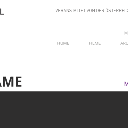
VERANSTALTET VON DER ÖSTERREI
M
HOME
FILME
ARC
AME
M