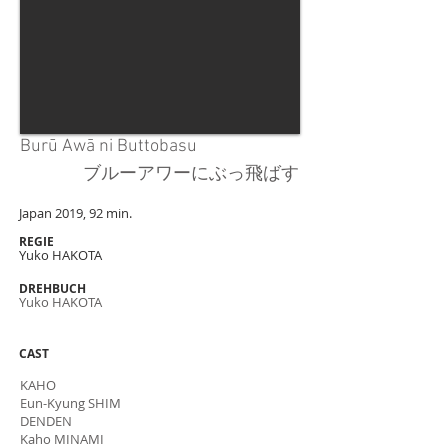
Burū Awā ni Buttobasu
ブルーアワーにぶっ飛ばす
Japan 2019, 92 min.
RE
GIE
Yuko HAKOTA
DREHBUCH
Yuko HAKOTA
CAST
KAHO
Eun-Kyung SHIM
DENDEN
Kaho MINAMI