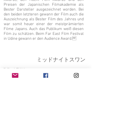
Preisen der Japanischen Filmakademie als
Bester Darsteller ausgezeichnet worden. Bei
den beiden letzteren gewann der Film auch die
Auszeichnung als Bester Film des Jahres und
war somit heuer einer der meistprämierten
Filme Japans. Auch das Publikum weiß diesen
Film zu schätzen. Beim Far East Film Festival
in Udine gewann er den Audience Award.
ミッドナイトスワン
監督：内田英治
脚本：内田英治
出演：草なぎ剛、服部樹咲、
水川あさみ、田口トモロヲ、
真飛聖、田中俊介、吉村界人
「うちらみたいなんは、ずっとひとり
で生きて行かなきゃいけないんけえ、
強うならんといかんで」
故郷を離れ、ニューハーフショークラ