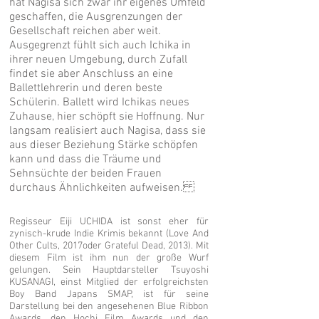
hat Nagisa sich zwar ihr eigenes Umfeld
geschaffen, die Ausgrenzungen der
Gesellschaft reichen aber weit.
Ausgegrenzt fühlt sich auch Ichika in
ihrer neuen Umgebung, durch Zufall
findet sie aber Anschluss an eine
Ballettlehrerin und deren beste
Schülerin. Ballett wird Ichikas neues
Zuhause, hier schöpft sie Hoffnung. Nur
langsam realisiert auch Nagisa, dass sie
aus dieser Beziehung Stärke schöpfen
kann und dass die Träume und
Sehnsüchte der beiden Frauen
durchaus Ähnlichkeiten aufweisen.
Regisseur Eiji UCHIDA ist sonst eher für
zynisch-krude Indie Krimis bekannt (Love And
Other Cults, 2017oder Grateful Dead, 2013). Mit
diesem Film ist ihm nun der große Wurf
gelungen. Sein Hauptdarsteller Tsuyoshi
KUSANAGI, einst Mitglied der erfolgreichsten
Boy Band Japans SMAP, ist für seine
Darstellung bei den angesehenen Blue Ribbon
Awards, den Hochi Film Awards und den