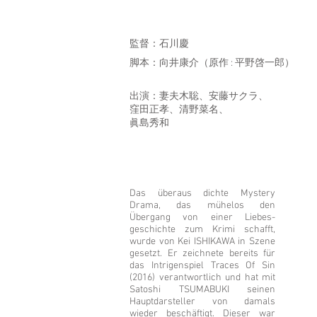
監督：石川慶
脚本：向井康介（原作 : 平野啓一郎）
出演：妻夫木聡、安藤サクラ、
窪田正孝、清野菜名、
眞島秀和
Das überaus dichte Mystery
Drama, das mühelos den
Übergang von einer Liebes-
geschichte zum Krimi schafft,
wurde von Kei ISHIKAWA in Szene
gesetzt. Er zeichnete bereits für
das Intrigenspiel Traces Of Sin
(2016) verantwortlich und hat mit
Satoshi TSUMABUKI seinen
Hauptdarsteller von damals
wieder beschäftigt. Dieser war