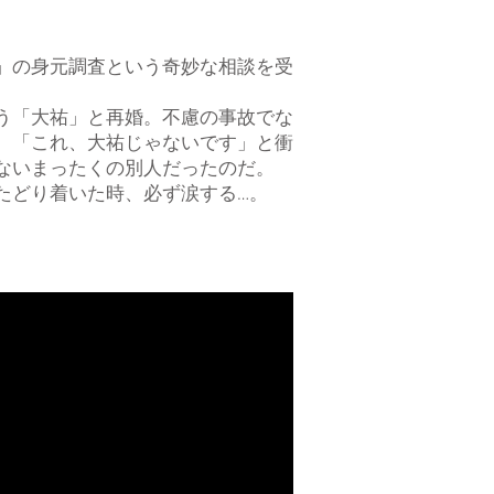
」の身元調査という奇妙な相談を受
う「大祐」と再婚。不慮の事故でな
、「これ、大祐じゃないです」と衝
ないまったくの別人だったのだ。
たどり着いた時、必ず涙する…。