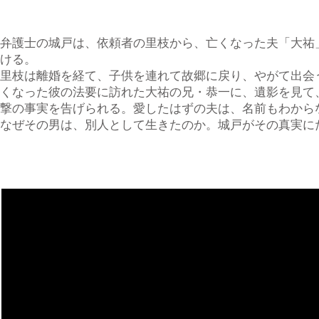
弁護士の城戸は、依頼者の里枝から、亡くなった夫「大祐
ける。
里枝は離婚を経て、子供を連れて故郷に戻り、やがて出会
くなった彼の法要に訪れた大祐の兄・恭一に、遺影を見て
撃の事実を告げられる。愛したはずの夫は、名前もわから
なぜその男は、別人として生きたのか。城戸がその真実に