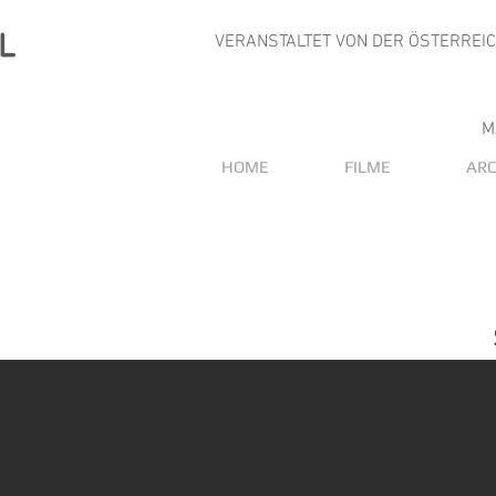
VERANSTALTET VON DER ÖSTERREI
M
HOME
FILME
ARC