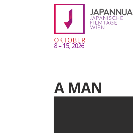
OKTOBER
8 – 15, 2026
A MAN