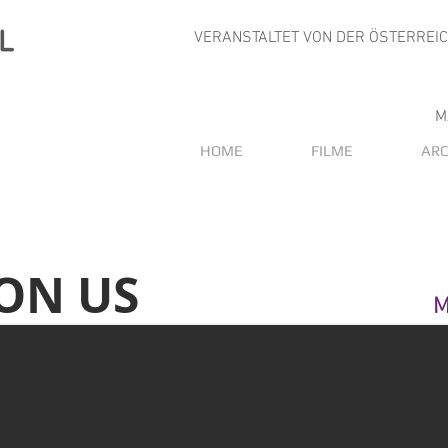
VERANSTALTET VON DER ÖSTERREI
M
HOME
FILME
ARC
ON US
M