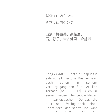
監督：山内ケンジ
脚本：山内ケンジ
出演：鄭亜美、泉拓磨、
石川彰子、岩谷健司、吹越満
Kenji YAMAUCHI hat ein Gespür für
satirische Untertöne. Das zeigte er
auch schon in seinem
vorhergegangenen Film At The
Terrace (bei JPL ’17). Auch in
seinem neuen Film beobachtet er
mit sarkastischem Genuss die
neurotische Verlogenheit seiner
Charaktere, der sanfte Ton wird