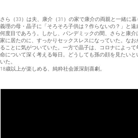
さら（33）は夫、康介（31）の家で康介の両親と一緒に
義理の母・晶子に「そろそろ子供は？作らないの？」と遠
何度目であろう。しかし、パンデミックの間、さらと康介
家に居たのに、すっかりセックスレスになっていた。なお
ることに気がついていた。一方で晶子は、コロナによって
命について深く考える毎日。どうしても孫の顔を見たいと
いた。
18歳以上が楽しめる、純粋社会派深刻喜劇。