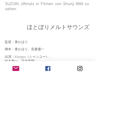
SUZUKI, oftmals in Filmen von Shunji IWAI zu
sehen.
ほとぼりメルトサウンズ
監督：東かほり
脚本：東かほり、長妻優一
出演：Xiangyu（シャンユー）、
鈴木慶一、平井亜門、
宇乃うめの、坂田聡
とある冬休み、祖母の家だった空き家
を訪れたコトだが、庭にある見知らぬ
ダンボールハウスには、街の音を録っ
て土に埋めた「音の墓」を作っている
というタケが住み着いていた。彼の奇
妙な行動に興味を持ち、打ち解けたコ
トは手伝い始める。しかし、その家の
立ち退き要請をするために東京からの
訪問者がやってきて…。
水曜日のカンパネラ・ケンモチヒデフ