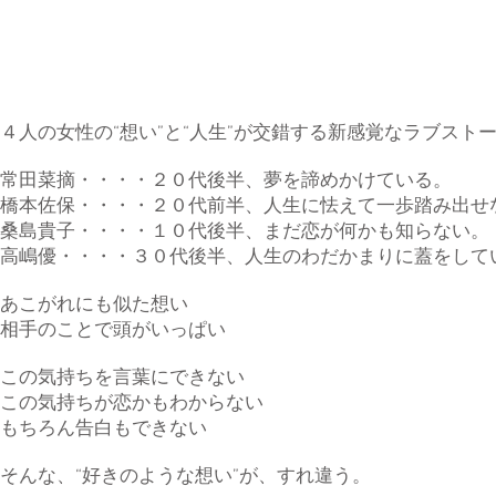
４人の女性の“想い”と“人生”が交錯する新感覚なラブスト
常田菜摘・・・・２０代後半、夢を諦めかけている。
橋本佐保・・・・２０代前半、人生に怯えて一歩踏み出せ
桑島貴子・・・・１０代後半、まだ恋が何かも知らない。
高嶋優・・・・３０代後半、人生のわだかまりに蓋をして
あこがれにも似た想い
相手のことで頭がいっぱい
この気持ちを言葉にできない
この気持ちが恋かもわからない
もちろん告白もできない
そんな、“好きのような想い”が、すれ違う。