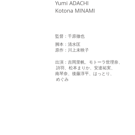
Yumi ADACHI
Kotona MINAMI
監督：千原徹也
脚本：清水匡
原作：川上未映子
出演：吉岡里帆、モトーラ世理奈、
詩羽、松本まりか、安達祐実、
南琴奈、後藤淳平、はっとり、
めぐみ