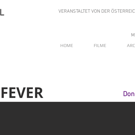
VERANSTALTET VON DER ÖSTERREI
M
HOME
FILME
ARC
 FEVER
Don