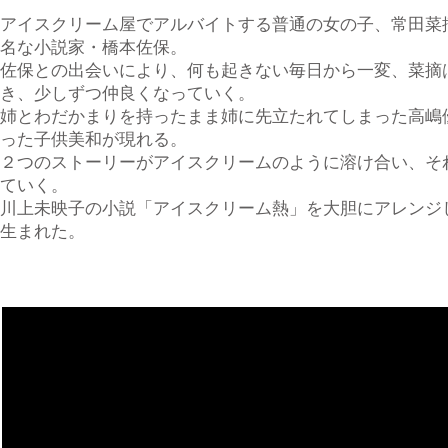
アイスクリーム屋でアルバイトする普通の女の子、常田菜
名な小説家・橋本佐保。
佐保との出会いにより、何も起きない毎日から一変、菜摘
き、少しずつ仲良くなっていく。
姉とわだかまりを持ったまま姉に先立たれてしまった高嶋
った子供美和が現れる。
２つのストーリーがアイスクリームのように溶け合い、そ
ていく。
川上未映子の小説「アイスクリーム熱」を大胆にアレンジ
生まれた。