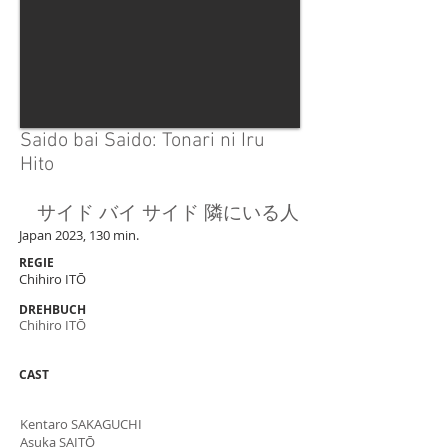
Saido bai Saido: Tonari ni Iru
Hito
サイド バイ サイド 隣にいる人
Japan 2023, 130 min.
REGIE
Chihiro ITŌ
DREHBUCH
Chihiro ITŌ
CAST
Kentaro SAKAGUCHI
Asuka SAITŌ