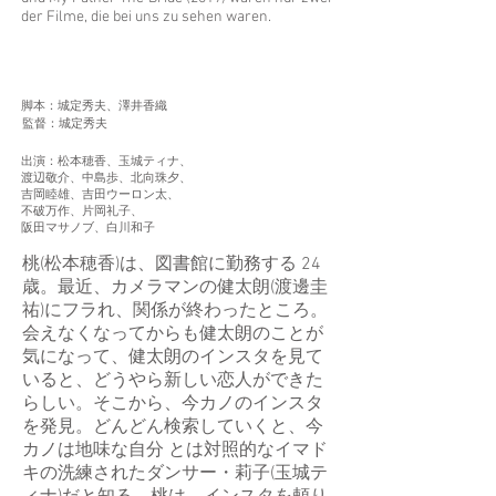
der Filme, die bei uns zu sehen waren.
脚本：城定秀夫、澤井香織
監督：城定秀夫
出演：松本穂香、玉城ティナ、
渡辺敬介、中島歩、北向珠夕、
吉岡睦雄、吉田ウーロン太、
不破万作、片岡礼子、
阪田マサノブ、白川和子
桃(松本穂香)は、図書館に勤務する 24
歳。最近、カメラマンの健太朗(渡邊圭
祐)にフラれ、関係が終わったところ。
会えなくなってからも健太朗のことが
気になって、健太朗のインスタを見て
いると、どうやら新しい恋人ができた
らしい。そこから、今カノのインスタ
を発見。どんどん検索していくと、今
カノは地味な自分 とは対照的なイマド
キの洗練されたダンサー・莉子(玉城テ