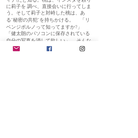
ィナ)だと知る。桃は、インスタを頼り
に莉子を 調べ、直接会いに行ってしま
う。そして莉子と対峙した桃は、あ
る”秘密の共犯”を持ちかける。 「リ
ベンジポルノって知ってますか?」
「健太朗のパソコンに保存されている
自分の写真を消して欲しい」 そんな
桃を最初は相手にせず、クールな態度
を取る莉子だったが、自身も健太朗に
プライベートな写真を撮られた事があ
り、徐々に不安を覚え始める…。 そし
て、再び桃に会う莉子。二人は写真デ
ータを消すため、健太朗の家の鍵を盗
み、コピーし、忍び込む作戦 を立て
る。 作戦が決行されていく中、その
間にも健太朗のだらしない女性関係が
明らかになり、莉子の健太朗への気持
ち も冷めていく。一方で、莉子は相変
わらず桃に対してクールでありながら
も、桃の部屋、公園、サウナ…と、 作
戦に合わせて時と場所を変えては二人