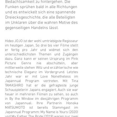
Bedachtsamkeit zu hintergehen. Die
Funken sprühen bald in alle Richtungen
und es entwickelt sich eine spannende
Dreiecksgeschichte, die alle Beteiligten
im Unklaren über die wahren Motive des
gegenseitigen Handelns lässt.
Hideo JOJO ist der wohl umtriebigste Regisseur
im heutigen Japan. So drei bis vier Filme stellt
er fertig pro Jahr und widmet sich den
unterschiedlichsten Themen und Zugängen
dazu. Ganz kann er seinen Ursprung im Pink
Picture Genre nie abschütteln, aber
mittlerweile stehen Witz und erzählerische wie
technische Eleganz im Vordergrund. Letztes
Jahr war er mit Love Nonetheless im
Japannual Program vertreten. Mit Tina
TAMASHIRO hat er die gefragteste junge
Schauspielerin Japans engagiert. Auch sie war
heuer in mehreren Filmen zu sehen, so auch
in By the Window im diesjährigen Programm
von Japannual. Ihre Partnerin Honoka
MATSUMOTO ist bereits Stammgast im
Japannual Programm: My Name is Yours (2020)
und My Father The Bride (2019) waren nur zwei