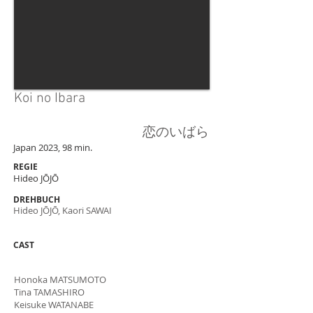
Koi no Ibara
恋のいばら
Japan 2023, 98 min.
REGIE
Hideo JŌJŌ
DREHBUCH
Hideo JŌJŌ, Kaori SAWAI
CAST
Honoka MATSUMOTO
Tina TAMASHIRO
Keisuke WATANABE