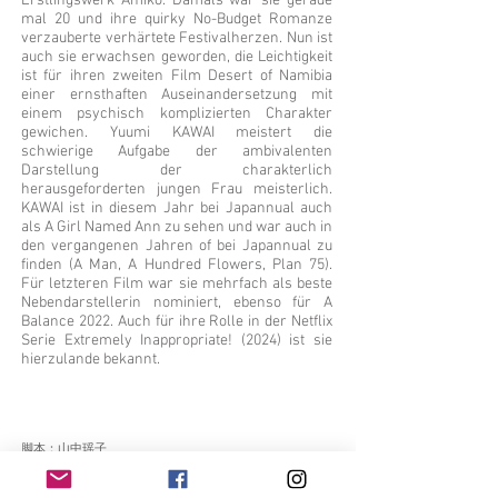
Erstlingswerk Amiko. Damals war sie gerade
mal 20 und ihre quirky No-Budget Romanze
verzauberte verhärtete Festivalherzen. Nun ist
auch sie erwachsen geworden, die Leichtigkeit
ist für ihren zweiten Film Desert of Namibia
einer ernsthaften Auseinandersetzung mit
einem psychisch komplizierten Charakter
gewichen. Yuumi KAWAI meistert die
schwierige Aufgabe der ambivalenten
Darstellung der charakterlich
herausgeforderten jungen Frau meisterlich.
KAWAI ist in diesem Jahr bei Japannual auch
als A Girl Named Ann zu sehen und war auch in
den vergangenen Jahren of bei Japannual zu
finden (A Man, A Hundred Flowers, Plan 75).
Für letzteren Film war sie mehrfach als beste
Nebendarstellerin nominiert, ebenso für A
Balance 2022. Auch für ihre Rolle in der Netflix
Serie Extremely Inappropriate! (2024) ist sie
hierzulande bekannt.
脚本：山中瑶子
監督：山中瑶子