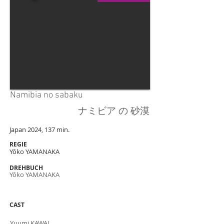
Namibia no sabaku
ナミビア の 砂漠
Japan 2024, 137 min.
REGIE
Yōko YAMANAKA
DREHBUCH
Yōko YAMANAKA
CAST
Yuumi KAWAI