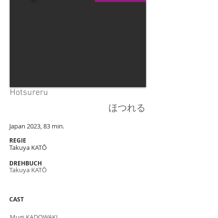
Hotsureru
ほつれる
Japan 2023, 83 min.
REGIE
Takuya KATŌ
DREHBUCH
Takuya KATŌ
CAST
Mugi KADOWAKI