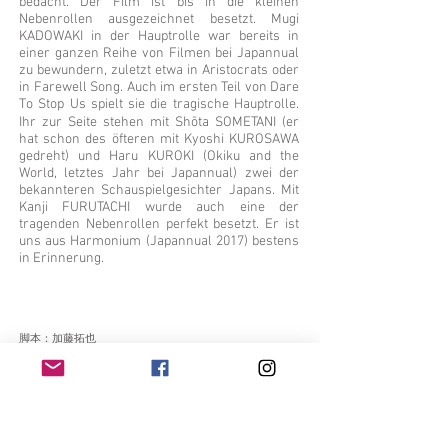
bedacht. Der Film ist bis in die kleinen
Nebenrollen ausgezeichnet besetzt. Mugi
KADOWAKI in der Hauptrolle war bereits in
einer ganzen Reihe von Filmen bei Japannual
zu bewundern, zuletzt etwa in Aristocrats oder
in Farewell Song. Auch im ersten Teil von Dare
To Stop Us spielt sie die tragische Hauptrolle.
Ihr zur Seite stehen mit Shōta SOMETANI (er
hat schon des öfteren mit Kyoshi KUROSAWA
gedreht) und Haru KUROKI (Okiku and the
World, letztes Jahr bei Japannual) zwei der
bekannteren Schauspielgesichter Japans. Mit
Kanji FURUTACHI wurde auch eine der
tragenden Nebenrollen perfekt besetzt. Er ist
uns aus Harmonium (Japannual 2017) bestens
in Erinnerung.
脚本：加藤拓也
監督：加藤拓也
出演：門脇麦、田村健太郎、
黒木華、古舘寛治、染谷将太、
安藤聖、金子岳憲