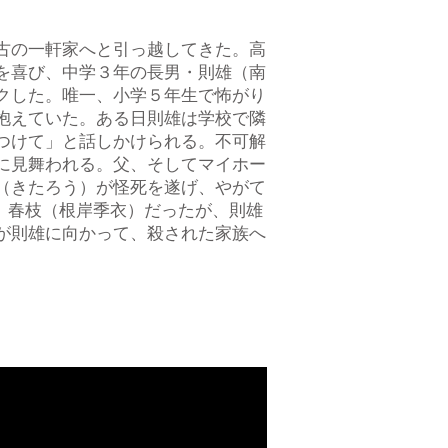
古の一軒家へと引っ越してきた。高
を喜び、中学３年の長男・則雄（南
クした。唯一、小学５年生で怖がり
抱えていた。ある日則雄は学校で隣
つけて」と話しかけられる。不可解
に見舞われる。父、そしてマイホー
（きたろう）が怪死を遂げ、やがて
、春枝（根岸季衣）だったが、則雄
が則雄に向かって、殺された家族へ