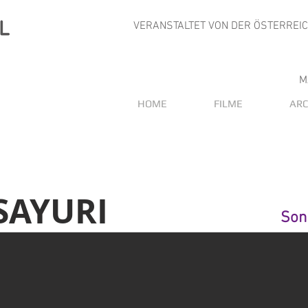
VERANSTALTET VON DER ÖSTERREI
M
HOME
FILME
ARC
SAYURI
Son