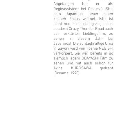
Angefangen hat er als
Regieassistent bei Gakuryū ISHII,
dem Japannual heuer einen
kleinen Fokus widmet. Ishii ist
nicht nur sein Lieblingsregisseur,
sondern Crazy Thunder Road auch
sein erklärter Lieblingsfilm, zu
sehen in diesem Jahr bei
Japannual. Die schlagkräftige Oma
in Sayuri wird von Toshie NEGISHI
verkörpert. Sie war bereits in so
ziemlich jedem OBAYASHI Film zu
sehen und hat auch schon für
Akira KUROSAWA gedreht
(Dreams, 1990).