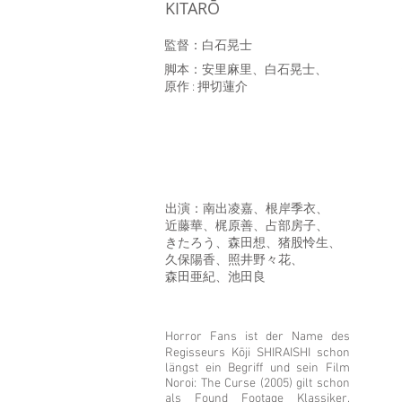
KITARŌ
監督：白石晃士
脚本：安里麻里、白石晃士、
原作 : 押切蓮介
出演：南出凌嘉、根岸季衣、
近藤華、梶原善、占部房子、
きたろう、森田想、猪股怜生、
久保陽香、照井野々花、
森田亜紀、池田良
Horror Fans ist der Name des
Regisseurs Kōji SHIRAISHI schon
längst ein Begriff und sein Film
Noroi: The Curse (2005) gilt schon
als Found Footage Klassiker.