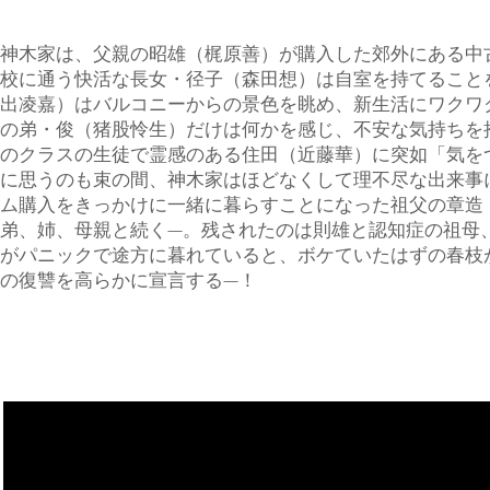
神木家は、父親の昭雄（梶原善）が購入した郊外にある中
校に通う快活な長女・径子（森田想）は自室を持てること
出凌嘉）はバルコニーからの景色を眺め、新生活にワクワ
の弟・俊（猪股怜生）だけは何かを感じ、不安な気持ちを
のクラスの生徒で霊感のある住田（近藤華）に突如「気を
に思うのも束の間、神木家はほどなくして理不尽な出来事
ム購入をきっかけに一緒に暮らすことになった祖父の章造
弟、姉、母親と続く—。残されたのは則雄と認知症の祖母
がパニックで途方に暮れていると、ボケていたはずの春枝
の復讐を高らかに宣言する—！