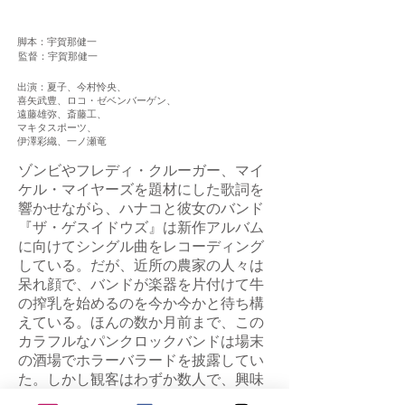
脚本：宇賀那健一
監督：宇賀那健一
出演：夏子、今村怜央、
喜矢武豊、ロコ・ゼベンバーゲン、
遠藤雄弥、斎藤工、
マキタスポーツ、
伊澤彩織、一ノ瀬竜
ゾンビやフレディ・クルーガー、マイ
ケル・マイヤーズを題材にした歌詞を
響かせながら、ハナコと彼女のバンド
『ザ・ゲスイドウズ』は新作アルバム
に向けてシングル曲をレコーディング
している。だが、近所の農家の人々は
呆れ顔で、バンドが楽器を片付けて牛
の搾乳を始めるのを今か今かと待ち構
えている。ほんの数か月前まで、この
カラフルなパンクロックバンドは場末
の酒場でホラーバラードを披露してい
た。しかし観客はわずか数人で、興味
なさげに店内をうろつくだけ。マネー