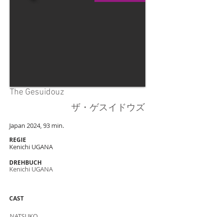
The Gesuidouz
ザ・ゲスイドウズ
Japan 2024, 93 min.
REGIE
Kenichi UGANA
DREHBUCH
Kenichi UGANA
CAST
NATSUKO