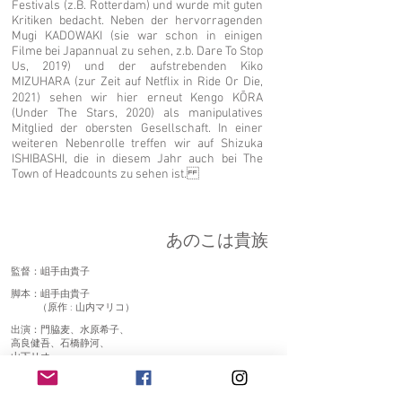
Festivals (z.B. Rotterdam) und wurde mit guten
Kritiken bedacht. Neben der hervorragenden
Mugi KADOWAKI (sie war schon in einigen
Filme bei Japannual zu sehen, z.b. Dare To Stop
Us, 2019) und der aufstrebenden Kiko
MIZUHARA (zur Zeit auf Netflix in Ride Or Die,
2021) sehen wir hier erneut Kengo KŌRA
(Under The Stars, 2020) als manipulatives
Mitglied der obersten Gesellschaft. In einer
weiteren Nebenrolle treffen wir auf Shizuka
ISHIBASHI, die in diesem Jahr auch bei The
Town of Headcounts zu sehen ist.
あのこは貴族
監督：岨手由貴子
脚本：岨手由貴子
（原作 : 山内マリコ）
出演：門脇麦、水原希子、
高良健吾、石橋静河、
山下リオ