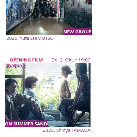
NEW GROUP
2025, Yūta SHIMOTSU
OPENING FILM
Do, 2. Okt. • 19:00
夏の砂の上
ON SUMMER SAND
2025, Shinya TAMADA