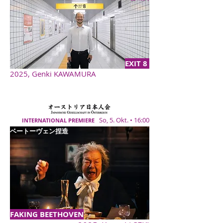
EXIT 8
2025, Genki KAWAMURA
So, 5. Okt. • 16:00
INTERNATIONAL PREMIERE
ベートーヴェン捏造
FAKING BEETHOVEN