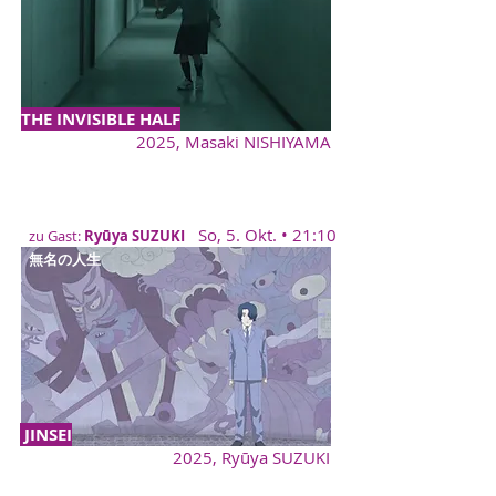
THE INVISIBLE HALF
2025, Masaki NISHIYAMA
So, 5. Okt. • 21:10
zu Gast:
Ryūya SUZUKI
無名の人生
JINSEI
2025,
Ryūya SUZUKI