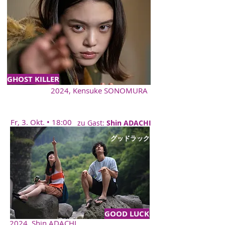
GHOST KILLER
2024, Kensuke SONOMURA
Fr, 3. Okt. • 18:00
zu Gast:
Shin ADACHI
グッドラック
GOOD LUCK
2024, Shin ADACHI