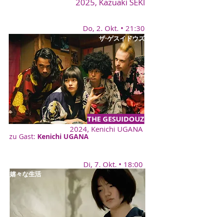
2025,
Kazuaki SEKI
Do, 2. Okt. • 21:30
ザ·ゲスイドウズ
THE GESUIDOUZ
2024, Kenichi UGANA
zu Gast:
Kenichi UGANA
Di, 7. Okt. • 18:00
嬉々な生活