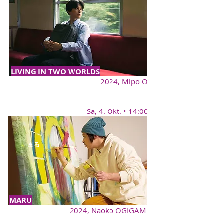
LIVING IN TWO WORLDS
2024,
Mipo O
Sa, 4. Okt. • 14:00
まる
MARU
2024, Naoko OGIGAMI