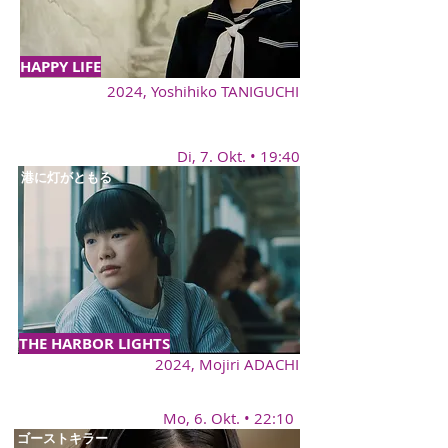
HAPPY LIFE
2024,
Yoshihiko TANIGUCHI
Di, 7. Okt. • 19:40
港に灯がともる
THE HARBOR LIGHTS
2024, Mojiri ADACHI
Mo, 6. Okt. • 22:10
ゴーストキラー