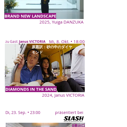
BRAND NEW LANDSCAPE
2025, Yuiga DANZUKA
Mi, 8. Okt. • 18:00
zu Gast:
Janus VICTORIA
原題訳：砂の中のダイヤ
モンド
DIAMONDS IN THE SAND
2024, Janus VICTORIA
Di, 23. Sep. • 23:00 präsentiert bei
8番出口