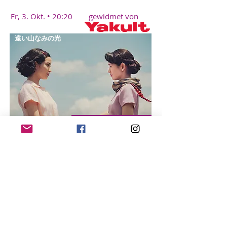
Fr, 3. Okt. • 20:20 gewidmet von
遠い山なみの光
A PALE VIEW OF HILLS
2025, Kei ISHIKAWA
Mo, 6. Okt. • 18:00
zu Gast:
Jengil PARK
雨花蓮歌