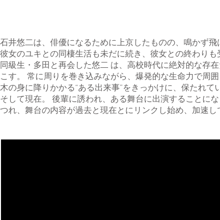
石井悠二は、俳優になるために上京したものの、鳴かず飛
彼女のユキとの同棲生活も未だに続き、彼女との終わりも
同級生・多田と再会した悠二 は、高校時代に絶対的な存在だ
こす。 常に周りを巻き込みながら、爆発的な生命力で周
木の身に降りかかる“ある出来事”をきっかけに、保たれて
そして現在。 後輩に誘われ、ある舞台に出演することに
つれ、舞台の内容が過去と現在とにリンクし始め、加速し