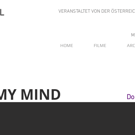
VERANSTALTET VON DER ÖSTERREI
M
HOME
FILME
ARC
 MY MIND
Do