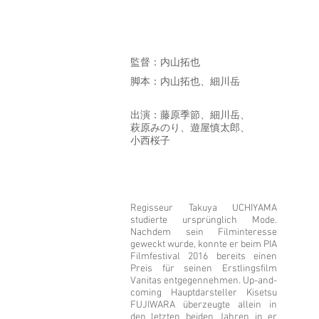
監督：内山拓也
脚本：内山拓也、細川岳
出演：藤原季節、細川岳、
萩原みのり、遊屋慎太郎、
小西桜子
Regisseur Takuya UCHIYAMA
studierte ursprünglich Mode.
Nachdem sein Filminteresse
geweckt wurde, konnte er beim PIA
Filmfestival 2016 bereits einen
Preis für seinen Erstlingsfilm
Vanitas entgegennehmen. Up-and-
coming Hauptdarsteller Kisetsu
FUJIWARA überzeugte allein in
den letzten beiden Jahren in er