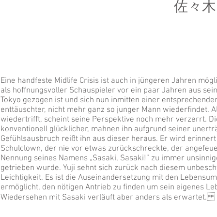
佐々木
Eine handfeste Midlife Crisis ist auch in jüngeren Jahren mögl
als hoffnungsvoller Schauspieler vor ein paar Jahren aus sei
Tokyo gezogen ist und sich nun inmitten einer entsprechenden
enttäuschter, nicht mehr ganz so junger Mann wiederfindet. 
wiedertrifft, scheint seine Perspektive noch mehr verzerrt. Di
konventionell glücklicher, mahnen ihn aufgrund seiner unerträ
Gefühlsausbruch reißt ihn aus dieser heraus. Er wird erinner
Schulclown, der nie vor etwas zurückschreckte, der angefeue
Nennung seines Namens „Sasaki, Sasaki!” zu immer unsinnig
getrieben wurde. Yuji sehnt sich zurück nach diesem unbesc
Leichtigkeit. Es ist die Auseinandersetzung mit den Lebensums
ermöglicht, den nötigen Antrieb zu finden um sein eigenes L
Wiedersehen mit Sasaki verläuft aber anders als erwartet.