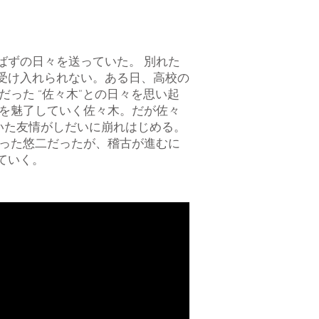
ばずの日々を送っていた。 別れた
受け入れられない。ある日、高校の
った “佐々木”との日々を思い起
囲を魅了していく佐々木。だが佐々
いた友情がしだいに崩れはじめる。
なった悠二だったが、稽古が進むに
ていく。