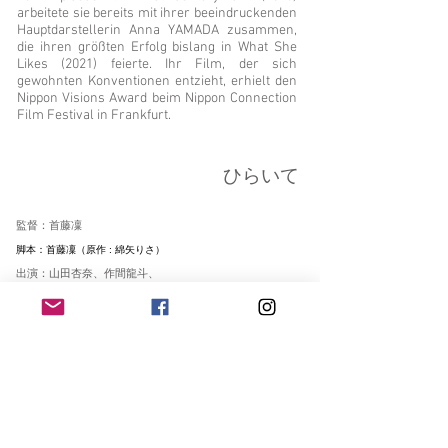
arbeitete sie bereits mit ihrer beeindruckenden
Hauptdarstellerin Anna YAMADA zusammen,
die ihren größten Erfolg bislang in What She
Likes (2021) feierte. Ihr Film, der sich
gewohnten Konventionen entzieht, erhielt den
Nippon Visions Award beim Nippon Connection
Film Festival in Frankfurt.
ひらいて
監督：首藤凜
脚本：首藤凜（原作 : 綿矢りさ）
出演：山田杏奈、作間龍斗、
芋生悠、板谷由夏、田中美佐子
成績もよくて、明るくて目立つタイプ
の愛は、同じクラスの“たとえ”にずっ
と片思いをしている。 ひっそりとした
佇まいで寡黙なタイプだけど、聡明さ
と、どことなく謎めいた影を持つたと
えの魅力は、 愛だけが知っていた。 そ