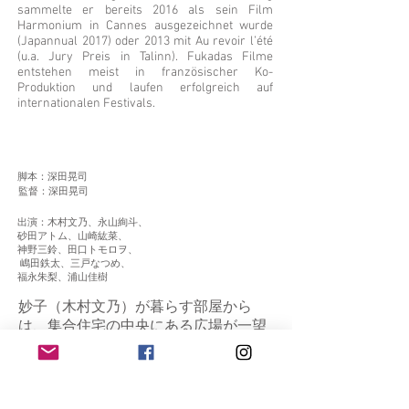
sammelte er bereits 2016 als sein Film
Harmonium in Cannes ausgezeichnet wurde
(Japannual 2017) oder 2013 mit Au revoir l’été
(u.a. Jury Preis in Talinn). Fukadas Filme
entstehen meist in französischer Ko-
Produktion und laufen erfolgreich auf
internationalen Festivals.
脚本：深田晃司
監督：深田晃司
出演：木村文乃、永山絢斗、
砂田アトム、山崎紘菜、
神野三鈴、田口トモロヲ、
嶋田鉄太、三戸なつめ、
福永朱梨、浦山佳樹
妙子（木村文乃）が暮らす部屋から
は、集合住宅の中央にある広場が⼀望
できる。向かいの棟には、再婚した
夫・⼆郎（永山絢斗）の両親が住んで
いる。小さな問題を抱えつつも、愛す
る夫と愛する息子・敬太とのかけがえ