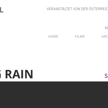
VERANSTALTET VON DER ÖSTERREI
M
HOME
FILME
ARC
G RAIN
S