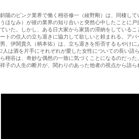
斜陽のピンク業界で働く栩谷修一（綾野剛）は、同棲して
うほなみ）が彼の業界の知り合いと突然心中したことに戸
ていた。しかし、ある日大家から家賃の滞納をしているこ
ートの住人の立ち退きに協力して欲しいと頼まれる。アパ
男、伊関貴久（柄本佑）は、立ち退きを拒否するもやけに
2人は酒を片手にそれぞれが愛した女性についての長い語
ら栩谷は、奇妙な偶然の一致に気づくことになるのだった
祥子の人生の断片が、関わりのあった他者の視点から語ら