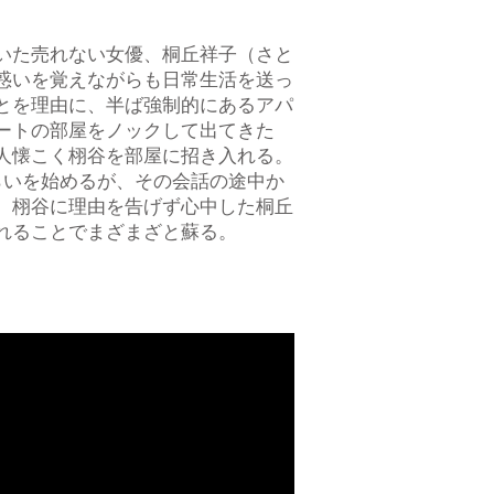
いた売れない女優、桐丘祥子（さと
惑いを覚えながらも日常生活を送っ
とを理由に、半ば強制的にあるアパ
ートの部屋をノックして出てきた
人懐こく栩谷を部屋に招き入れる。
らいを始めるが、その会話の途中か
。栩谷に理由を告げず心中した桐丘
れることでまざまざと蘇る。