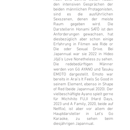
den intensiven Gesprächen der
beiden männlichen Protagonisten,
sind es die ausführlichen
Sexszenen, denen der meiste
Raum gegeben wird. Die
Darstellerin Honami SATŌ ist den
Anforderungen gewachsen, hat
diesbezüglich aber schon einige
Erfahrung in Filmen wie Ride or
Die oder Sexual Drive. Bei
Japannual war sie 2022 in Hideo
Jōjō’s Love Nonetheless zu sehen.
Die redebedürftigen Männer
werden von Gō AYANO und Tasuku
EMOTO dargestellt. Emoto war
bereits in Arai’s It Feels So Good in
seinem Element, ebenso in Shape
of Red (beide Japannual 2020). Der
vielbeschäftigte Ayano spielt gerne
für Michihito FUJI (Hard Days,
2023 und A Family, 2020, beide auf
Netflix), ist aber vor allem der
Hauptdarsteller in Let’s Go
Karaoke, zu sehen beim
diesjährigen Japannual.