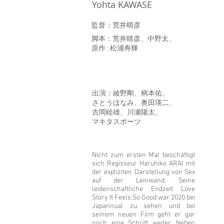
Yohta KAWASE
監督：荒井晴彦
脚本：荒井晴彦、中野太、
原作 : 松浦寿輝
出演：綾野剛、柄本佑、
さとうほなみ、奥田瑛二、
吉岡睦雄、川瀬陽太、
マキタスポーツ
Nicht zum ersten Mal beschäftigt
sich Regisseur Haruhiko ARAI mit
der expliziten Darstellung von Sex
auf der Leinwand. Seine
leidenschaftliche Endzeit Love
Story It Feels So Good war 2020 bei
Japannual zu sehen und bei
seinem neuen Film geht er gar
noch eine Schritt weiter. Neben