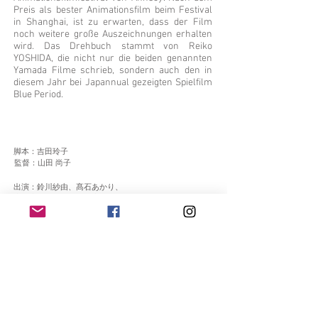
Preis als bester Animationsfilm beim Festival
in Shanghai, ist zu erwarten, dass der Film
noch weitere große Auszeichnungen erhalten
wird. Das Drehbuch stammt von Reiko
YOSHIDA, die nicht nur die beiden genannten
Yamada Filme schrieb, sondern auch den in
diesem Jahr bei Japannual gezeigten Spielfilm
Blue Period.
脚本：吉田玲子
監督：山田 尚子
出演：鈴川紗由、髙石あかり、
木戸大聖、やす子、悠木 碧
高校生のトツ子は、人が「色」で見え
る。嬉しい色、楽しい色、穏やかな
色。そして、自分の好きな色。そんな
ある日、同じ学校に通っていた美しい
色を放つ少女・きみと、音楽好きの少
年・ルイと古書店で出会う。勝手に退
学したことを、家族に打ち明けられな