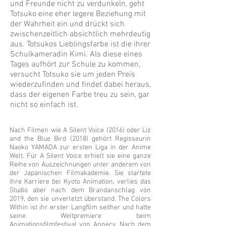
und Freunde nicht zu verdunkeln, geht
Totsuko eine eher legere Beziehung mit
der Wahrheit ein und drückt sich
zwischenzeitlich absichtlich mehrdeutig
aus. Totsukos Lieblingsfarbe ist die ihrer
Schulkameradin Kimi. Als diese eines
Tages aufhört zur Schule zu kommen,
versucht Totsuko sie um jeden Preis
wiederzufinden und findet dabei heraus,
dass der eigenen Farbe treu zu sein, gar
nicht so einfach ist.
Nach Filmen wie A Silent Voice (2016) oder Liz
and the Blue Bird (2018) gehört Regisseurin
Naoko YAMADA zur ersten Liga in der Anime
Welt. Für A Silent Voice erhielt sie eine ganze
Reihe von Auszeichnungen unter anderem von
der Japanischen Filmakademie. Sie startete
ihre Karriere bei Kyoto Animation, verlies das
Studio aber nach dem Brandanschlag von
2019, den sie unverletzt überstand. The Colors
Within ist ihr erster Langfilm seither und hatte
seine Weltpremiere beim
Animationsfilmfestival von Annecy. Nach dem