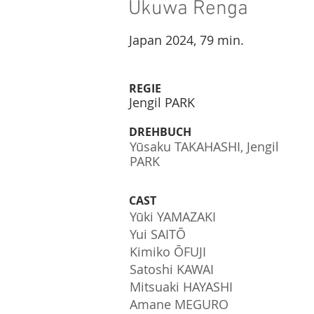
Ukuwa Renga
Japan 2024, 79 min.
REGIE
Jengil PARK
DREHBUCH
Yūsaku TAKAHASHI, Jengil
PARK
CAST
Yūki YAMAZAKI
Yui SAITŌ
Kimiko ŌFUJI
Satoshi KAWAI
Mitsuaki HAYASHI
Amane MEGURO