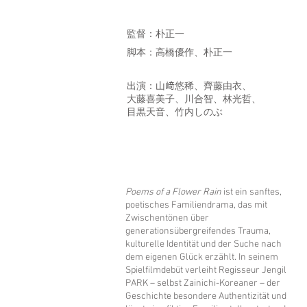
監督：朴正一
脚本：高橋優作、朴正一
出演：山﨑悠稀、齊藤由衣、
大藤喜美子、川合智、林光哲、
目黒天音、竹内しのぶ
Poems of a Flower Rain
ist ein sanftes,
poetisches Familiendrama, das mit
Zwischentönen über
generationsübergreifendes Trauma,
kulturelle Identität und der Suche nach
dem eigenen Glück erzählt. In seinem
Spielfilmdebüt verleiht Regisseur Jengil
PARK – selbst Zainichi-Koreaner – der
Geschichte besondere Authentizität und