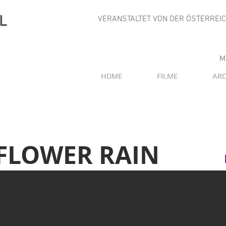
VERANSTALTET VON DER ÖSTERREI
M
HOME
FILME
ARC
FLOWER RAIN