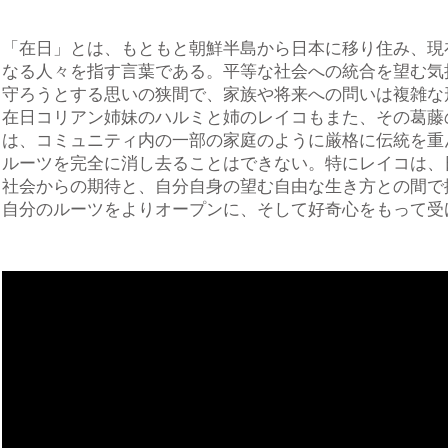
「在日」とは、もともと朝鮮半島から日本に移り住み、現
なる人々を指す言葉である。平等な社会への統合を望む気
守ろうとする思いの狭間で、家族や将来への問いは複雑な
在日コリアン姉妹のハルミと姉のレイコもまた、その葛藤
は、コミュニティ内の一部の家庭のように厳格に伝統を重
ルーツを完全に消し去ることはできない。特にレイコは、
社会からの期待と、自分自身の望む自由な生き方との間で
自分のルーツをよりオープンに、そして好奇心をもって受