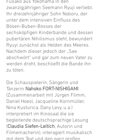
Fusako aus Yokohama in den
zwanzigjährigen Seemann Ryuji verliebt.
Ihr dreizehnjähriger Sohn Noboru, der
unter dem intensiven Einfluss des
Bösen-Buben-Bosses der
sechsköpfigen Kinderbande und dessen
pubertären Nihilismus steht, bewundert
Ryuyi zunächst als Helden des Meeres.
Nachdem dieser jedoch der „See
abschwört“ und gar zum neuen Vater zu
werden droht, beschließt die Bande ihn
zu töten.
Die Schauspielerin, Sängerin und
Tänzerin
Nahoko FORT-NISHIGAMI
(Zusammenarbeit mit Jürgen Flimm,
Daniel Hoesl, Jacqueline Kornmüller,
Nina Kusturica, Dany Levy, u.a.)
interpretiert im Kinosaal die sie
begleitende deutschsprachige Lesung
(
Claudia Siefen-Leitich
, Autorin und
Filmemacherin), interagiert musikalisch
mit dem Text und den ganz großen