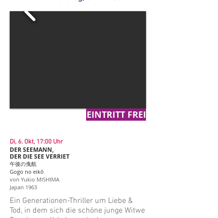
EINTRITT FREI
Di, 6. Okt, 17:00 Uhr
DER SEEMANN,
DER DIE SEE VERRIET
午後の曳航
Gogo no eikō
von Yukio MISHIMA
Japan 1963
Ein Generationen-Thriller um Liebe &
Tod, in dem sich die schöne junge Witwe