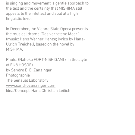
is singing and movement, a gentle approach to
the text and the certainty that MISHIMA still
appeals to the intellect and soul at a high
linguistic level.
In December, the Vienna State Opera presents
the musical drama "Das verratene Meer"
(music: Hans Werner Henze; lyrics by Hans-
Ulrich Treichel), based on the novel by
MISHIMA.
Photo: (Nahoko FORT-NISHIGAMI / in the style
of Eikō HOSOE)
by Sandro E. E. Zanzinger
Photographie
The Sensual Laboratory
www.sandrozanzinger.com
Idea/Concept: Hans Christian Leitich