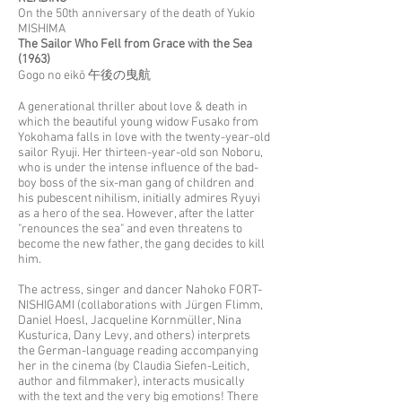
On the 50th anniversary of the death of Yukio
MISHIMA
The Sailor Who Fell from Grace with the Sea
(1963)
Gogo no eikō 午後の曳航
A generational thriller about love & death in
which the beautiful young widow Fusako from
Yokohama falls in love with the twenty-year-old
sailor Ryuji. Her thirteen-year-old son Noboru,
who is under the intense influence of the bad-
boy boss of the six-man gang of children and
his pubescent nihilism, initially admires Ryuyi
as a hero of the sea. However, after the latter
"renounces the sea" and even threatens to
become the new father, the gang decides to kill
him.
The actress, singer and dancer Nahoko FORT-
NISHIGAMI (collaborations with Jürgen Flimm,
Daniel Hoesl, Jacqueline Kornmüller, Nina
Kusturica, Dany Levy, and others) interprets
the German-language reading accompanying
her in the cinema (by Claudia Siefen-Leitich,
author and filmmaker), interacts musically
with the text and the very big emotions! There