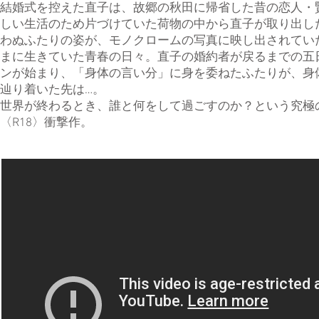
結婚式を控えた直子は、故郷の秋田に帰省した昔の恋人・
しい生活のため片づけていた荷物の中から直子が取り出し
わぬふたりの姿が、モノクロームの写真に映し出されてい
まに生きていた青春の日々。直子の婚約者が戻るまでの五
ンが始まり、「身体の言い分」に身を委ねたふたりが、身
辿り着いた先は…。
世界が終わるとき、誰と何をして過ごすのか？という究極
〈R18〉衝撃作。