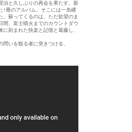
賢治と久しぶりの再会を果たす。新
た1冊のアルバム。そこには一糸纒
た。蘇ってくるのは、ただ欲望のま
日間、富士噴火までのカウントダウ
体に刻まれた快楽と記憶と葛藤し、
の問いを観る者に突きつける、