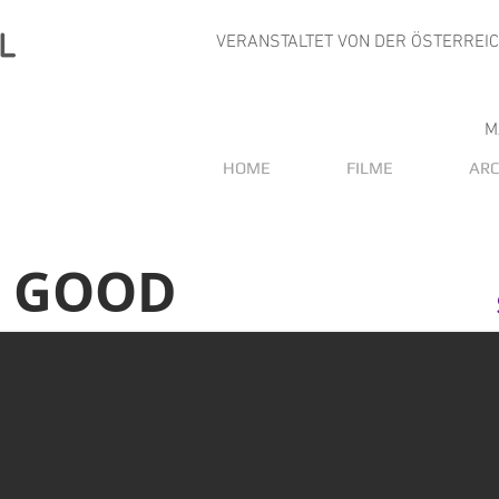
VERANSTALTET VON DER ÖSTERREI
M
HOME
FILME
ARC
O GOOD