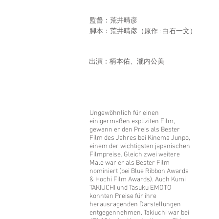
監督：荒井晴彦
脚本：荒井晴彦（原作 : 白石一文）
出演：柄本佑、瀧内公美
Ungewöhnlich für einen
einigermaßen expliziten Film,
gewann er den Preis als Bester
Film des Jahres bei Kinema Junpo,
einem der wichtigsten japanischen
Filmpreise. Gleich zwei weitere
Male war er als Bester Film
nominiert (bei Blue Ribbon Awards
& Hochi Film Awards). Auch Kumi
TAKIUCHI und Tasuku EMOTO
konnten Preise für ihre
herausragenden Darstellungen
entgegennehmen. Takiuchi war bei