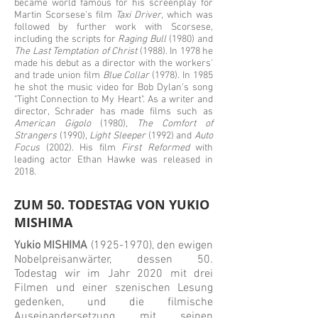
became world famous for his screenplay for
Martin Scorsese's film
Taxi Driver
, which was
followed by further work with Scorsese,
including the scripts for
Raging Bull
(1980) and
The Last Temptation of Christ
(1988). In 1978 he
made his debut as a director with the workers'
and trade union film
Blue Collar
(1978). In 1985
he shot the music video for Bob Dylan's song
"Tight Connection to My Heart". As a writer and
director, Schrader has made films such as
American Gigolo
(1980),
The Comfort of
Strangers
(1990),
Light Sleeper
(1992) and
Auto
Focus
(2002). His film
First Reformed
with
leading actor Ethan Hawke was released in
2018.
ZUM 50. TODESTAG VON YUKIO
MISHIMA
Yukio MISHIMA
(1925-1970)
, den ewigen
Nobelpreisanwärter, dessen 50.
Todestag wir im Jahr 2020 mit drei
Filmen und einer szenischen Lesung
gedenken, und die filmische
Auseinandersetzung mit seinen