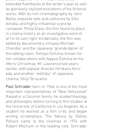
extended flashbacks to the writer’s past as well
as gloriously stylized evocations of his fictional
works. With its rich cinematography by John
Bailey, exquisite sets and costumes by Eiko
Ishioka, and highly influential score by
composer Philip Glass, the film found its place
in cinema history as an investigative work of
art in its own right. Incidentally, the film was
edited by documentary virtuoso Michael
Chandler and the Japanese "grande dame" of
the editing room, Tomoyo Ōshima, known for
her collaborations with Nagisa Ōshima on his
Merry Christmas, Mr. Lawrence
two years
earlier, with popular director Hirokazu Kore-
eda, and another "wild boy" of Japanese
cinema, Shūji Terayama.
Paul Schrader
, born in 1946, is one of the most
important representatives of "New Hollywood".
Raised in a Calvinist family, he studied theology
and philosophy before turning to film studies at
the University of California in Los Angeles. As a
student he worked as a film critic and began
writing screenplays. The Yakuza by Sidney
Pollack came to the cinemas in 1974 with
Robert Mitchum in the leading role. Schrader