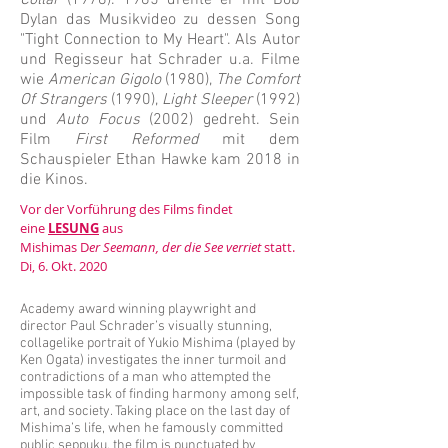
Collar
(1978). 1985
drehte er mit Bob
Dylan das Musikvideo zu dessen Song
"Tight Connection to My Heart". Als Autor
und Regisseur hat Schrader u.a. Filme
wie
American Gigolo
(1980),
The Comfort
Of Strangers
(1990),
Light Sleeper
(1992)
und
Auto Focus
(2002) gedreht. Sein
Film
First Reformed
mit dem
Schauspieler Ethan Hawke kam 2018 in
die Kinos.
Vor der Vorführung des Films findet
eine
LESUNG
aus
Mishimas D
er Seemann, der die See verriet
statt.
Di, 6. Okt. 2020
Academy award winning playwright and
director Paul Schrader’s visually stunning,
collagelike portrait of Yukio Mishima (played by
Ken Ogata) investigates the inner turmoil and
contradictions of a man who attempted the
impossible task of finding harmony among self,
art, and society. Taking place on the last day of
Mishima’s life, when he famously committed
public seppuku, the film is punctuated by