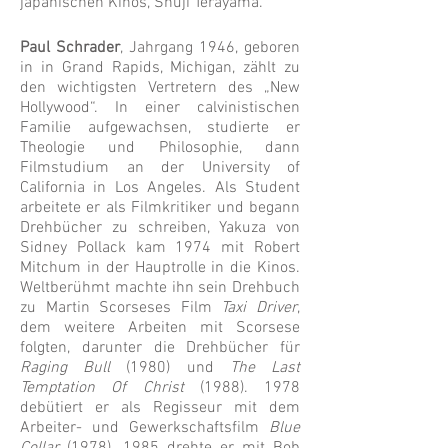
japanischen Kinos, Shūji Terayama.
Paul Schrader
, Jahrgang 1946, geboren
in in Grand Rapids, Michigan, zählt zu
den wichtigsten Vertretern des „New
Hollywood“. In einer calvinistischen
Familie aufgewachsen, studierte er
Theologie und Philosophie, dann
Filmstudium an der University of
California in Los Angeles. Als Student
arbeitete er als Filmkritiker und begann
Drehbücher zu schreiben, Yakuza von
Sidney Pollack kam 1974 mit Robert
Mitchum in der Hauptrolle in die Kinos.
Weltberühmt machte ihn sein Drehbuch
zu Martin Scorseses Film
Taxi Driver
,
dem weitere Arbeiten mit Scorsese
folgten, darunter die Drehbücher für
Raging Bull
(1980) und
The Last
Temptation Of Christ
(1988). 1978
debütiert er als Regisseur mit dem
Arbeiter- und Gewerkschaftsfilm
Blue