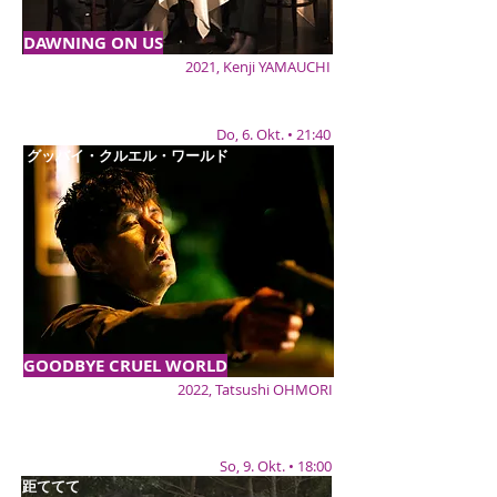
DAWNING ON US
2021, Kenji YAMAUCHI
Do, 6. Okt. • 21:40
グッバイ・クルエル・ワールド
GOODBYE CRUEL WORLD
2022, Tatsushi OHMORI
So, 9. Okt. • 18:00
距ててて