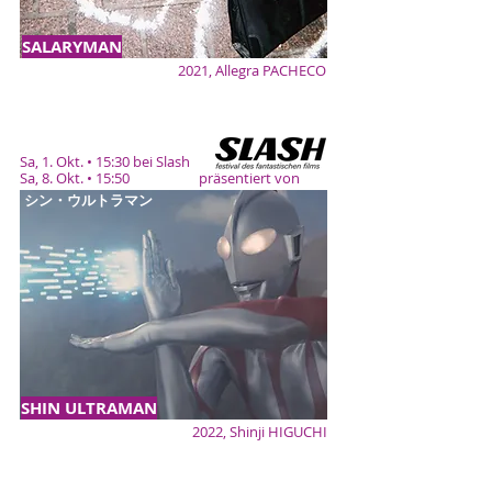
SALARYMAN
2021, Allegra PACHECO
Sa, 1. Okt. • 15:30 bei Slash
Sa, 8. Okt. • 15:50 präsentiert von
シン・ウルトラマン
SHIN ULTRAMAN
2022, Shinji HIGUCHI