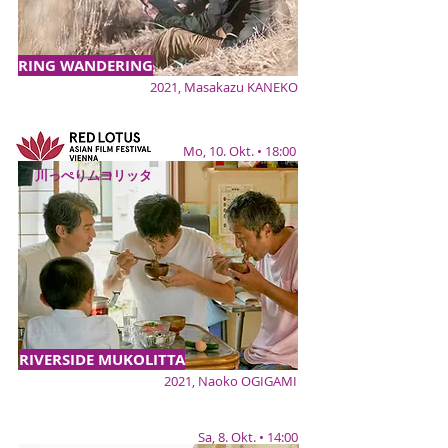
RING WANDERING
2021, Masakazu KANEKO
Kooperation Mo, 10. Okt. • 18:00
川っぺりムコリッタ
RIVERSIDE MUKOLITTA
2021, Naoko OGIGAMI
Sa, 8. Okt. • 14:00