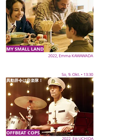
MY SMALL LAND
2022, Emma KAWAWADA
So, 9. Okt. • 13:30
異動辞令は音楽隊！
OFFBEAT COPS
2022, Eiji UCHIDA