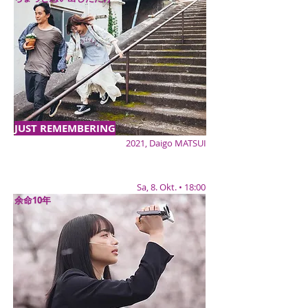
JUST REMEMBERING
2021, Daigo MATSUI
Sa, 8. Okt. • 18:00
余命10年