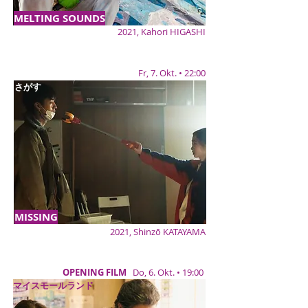
MELTING SOUNDS
2021, Kahori HIGASHI
Fr, 7. Okt. • 22:00
さがす
MISSING
2021, Shinzō KATAYAMA
OPENING FILM
Do, 6. Okt. • 19:00
マイスモールランド