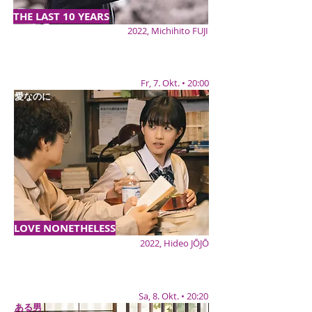
THE LAST 10 YEARS
2022, Michihito FUJI
Fr, 7. Okt. • 20:00
愛なのに
LOVE NONETHELESS
2022, Hideo JŌJŌ
Sa, 8. Okt. • 20:20
ある男