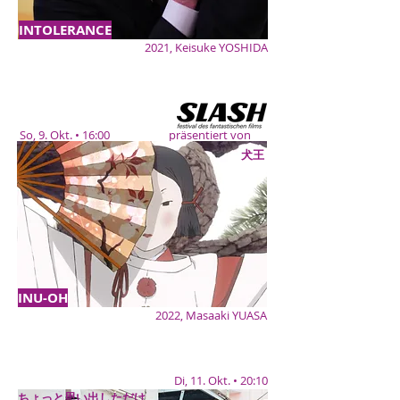
INTOLERANCE
2021, Keisuke YOSHIDA
So, 9. Okt. • 16:00 präsentiert von
犬王
INU-OH
2022, Masaaki YUASA
Di, 11. Okt. • 20:10
ちょっと思い出しただけ