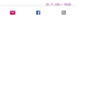
Di, 11. Okt. • 18:00
草の響き
THE SOUND OF GRASS
2021, Hisashi SAITO
Sa, 8. Okt. • 22:40
猫は逃げた